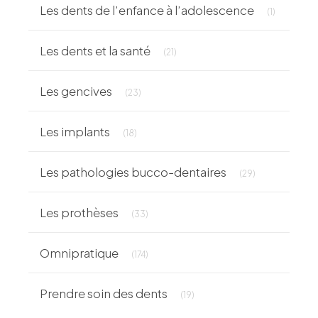
Articles C
Les dents de l’enfance à l’adolescence
(1)
Articles Count
Les dents et la santé
(21)
Articles Count
Les gencives
(23)
Articles Count
Les implants
(18)
Articles Count
Les pathologies bucco-dentaires
(29)
Articles Count
Les prothèses
(33)
Articles Count
Omnipratique
(174)
Articles Count
Prendre soin des dents
(19)