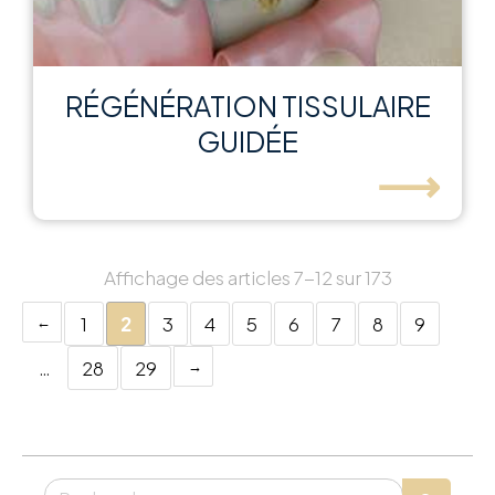
RÉGÉNÉRATION TISSULAIRE
GUIDÉE
⟶
Affichage des articles 7-12 sur 173
1
2
3
4
5
6
7
8
9
…
28
29
Rechercher