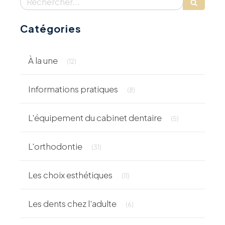
Catégories
Articles Count
À la une
(12)
Articles Count
Informations pratiques
(8)
Articles Count
L'équipement du cabinet dentaire
(5)
Articles Count
L'orthodontie
(31)
Articles Count
Les choix esthétiques
(11)
Articles Count
Les dents chez l'adulte
(6)