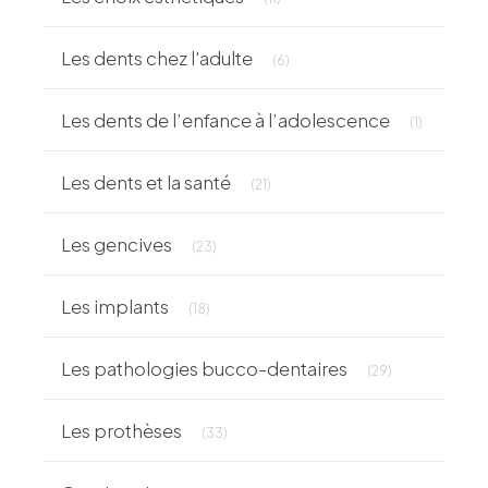
Articles Count
Les dents chez l'adulte
(6)
Articles C
Les dents de l’enfance à l’adolescence
(1)
Articles Count
Les dents et la santé
(21)
Articles Count
Les gencives
(23)
Articles Count
Les implants
(18)
Articles Count
Les pathologies bucco-dentaires
(29)
Articles Count
Les prothèses
(33)
Articles Count