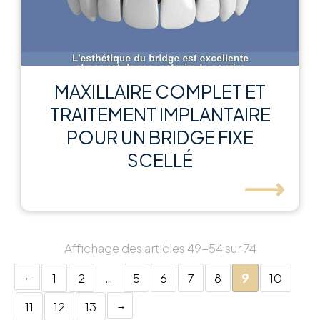
MAXILLAIRE COMPLET ET
TRAITEMENT IMPLANTAIRE
POUR UN BRIDGE FIXE
SCELLÉ
⟶
Affichage des articles 49-54 sur 74
1
2
…
5
6
7
8
9
10
11
12
13