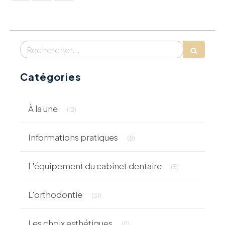
Rechercher
Catégories
Articles Count
À la une
(12)
Articles Count
Informations pratiques
(8)
Articles Count
L'équipement du cabinet dentaire
(5)
Articles Count
L'orthodontie
(31)
Articles Count
Les choix esthétiques
(11)